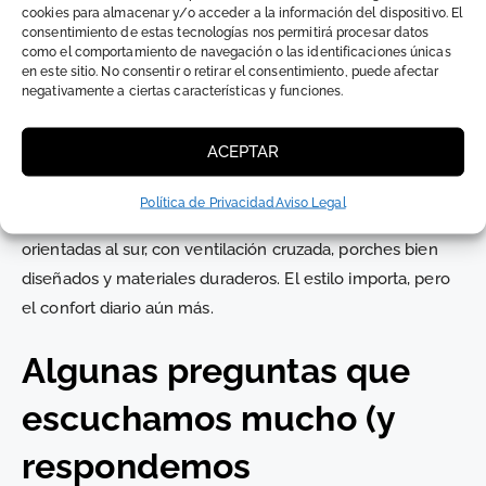
cookies para almacenar y/o acceder a la información del dispositivo. El
salen con otra. O con una mezcla que no sabían que
consentimiento de estas tecnologías nos permitirá procesar datos
querían. Lo importante es empezar por cómo quieres vivir,
como el comportamiento de navegación o las identificaciones únicas
en este sitio. No consentir o retirar el consentimiento, puede afectar
no por cómo quieres que se vea la fachada.
negativamente a ciertas características y funciones.
¿Qué suele funcionar bien en la Costa
ACEPTAR
del Sol?
Política de Privacidad
Aviso Legal
Todo lo que respeta el clima y se adapta al terreno. Villas
orientadas al sur, con ventilación cruzada, porches bien
diseñados y materiales duraderos. El estilo importa, pero
el confort diario aún más.
Algunas preguntas que
escuchamos mucho (y
respondemos