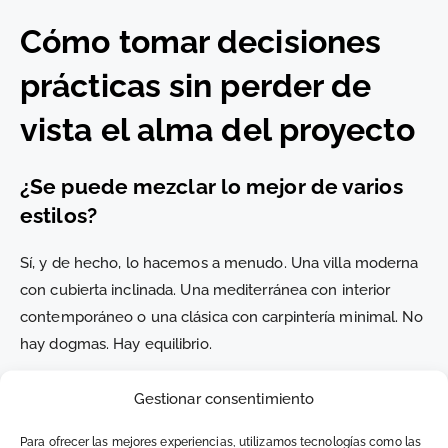
Cómo tomar decisiones
prácticas sin perder de
vista el alma del proyecto
¿Se puede mezclar lo mejor de varios
estilos?
Sí, y de hecho, lo hacemos a menudo. Una villa moderna
con cubierta inclinada. Una mediterránea con interior
contemporáneo o una clásica con carpintería minimal. No
hay dogmas. Hay equilibrio.
¿Y si todavía no lo tengo claro?
Gestionar consentimiento
No pasa nada. Muchos clientes llegan con una idea y
Para ofrecer las mejores experiencias, utilizamos tecnologías como las